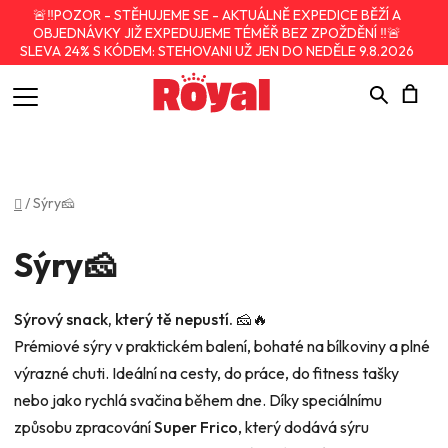
🚨‼️POZOR - STĚHUJEME SE - AKTUÁLNĚ EXPEDICE BĚŽÍ A
OBJEDNÁVKY JIŽ EXPEDUJEME TÉMĚŘ BEZ ZPOŽDĚNÍ ‼️🚨
SLEVA 24% S KÓDEM: STEHOVANI UŽ JEN DO NEDĚLE 9.8.2026
Hledat
N
K
Domů
/
Sýry🧀
Sýry🧀
Sýrový snack, který tě nepustí. 🧀🔥
Prémiové sýry v praktickém balení, bohaté na bílkoviny a plné
výrazné chuti. Ideální na cesty, do práce, do fitness tašky
nebo jako rychlá svačina během dne. Díky speciálnímu
způsobu zpracování
Super Frico
, který dodává sýru