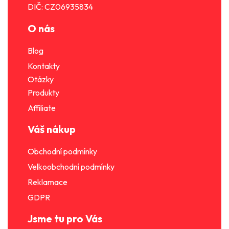
DIČ: CZ06935834
ý
p
O nás
i
s
Blog
u
Kontakty
Otázky
Produkty
Affiliate
Váš nákup
Obchodní podmínky
Velkoobchodní podmínky
Reklamace
GDPR
Jsme tu pro Vás