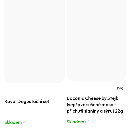
Průměrné
Bacon & Cheese by Stejk
hodnocení
Royal Degustační set
(vepřové sušené maso s
produktu
příchutí slaniny a sýru) 22g
je
Skladem ✅️
Skladem ✅️
4,6