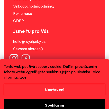
Velkoobchodní podmínky
Reklamace
GDPR
Jsme tu pro Vás
hello@royaljerky.cz
Seznam alergenů
Tento web používá soubory cookie. Dalším procházením
tohoto webu vyjadřujete souhlas s jejich používáním.. Více
informací
zde
.
Nastavení
Vytvořil Shoptet
Souhlasím
Copyright 2026
Royal Jerky s.r.o.
. Všechna práva