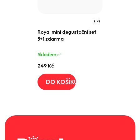
Průměrné
Royal mini degustační set
hodnocení
5+1 zdarma
produktu
je
Skladem ✅️
5,0
249 Kč
z
5
DO KOŠÍKU
hvězdiček.
Z
á
p
a