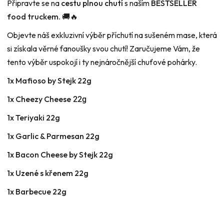
Připravte se na
cestu plnou chutí
s naším
BESTSELLER
food truckem.
🚚🔥
Objevte náš exkluzivní výběr příchutí na sušeném mase, která
si získala věrné fanoušky svou chutí! Zaručujeme Vám, že
tento výběr uspokojí i ty nejnáročnější chuťové pohárky.
1x Mafioso by Stejk 22g
1x Cheezy Cheese
22g
1x Teriyaki 22g
1x Garlic & Parmesan 22g
1x Bacon Cheese by Stejk 22g
1x Uzené s křenem 22g
1x Barbecue 22g