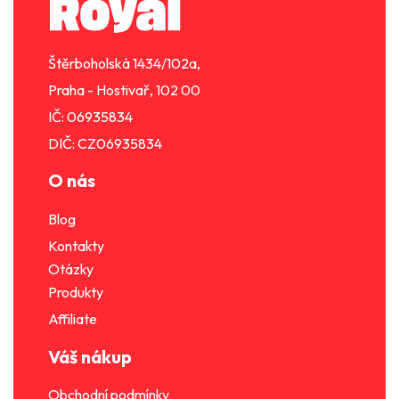
t
í
Štěrboholská 1434/102a,
Praha - Hostivař, 102 00
IČ: 06935834
DIČ: CZ06935834
O nás
Blog
Kontakty
Otázky
Produkty
Affiliate
Váš nákup
Obchodní podmínky