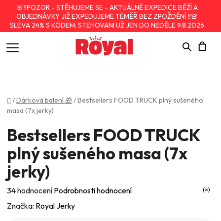
🚨‼️POZOR - STĚHUJEME SE - AKTUÁLNĚ EXPEDICE BĚŽÍ A
OBJEDNÁVKY JIŽ EXPEDUJEME TÉMĚŘ BEZ ZPOŽDĚNÍ ‼️🚨
SLEVA 24% S KÓDEM: STEHOVANI UŽ JEN DO NEDĚLE 9.8.2026
Hledat
N
K
Domů
/
Dárková balení 🎁
/
Bestsellers FOOD TRUCK plný sušeného
masa (7x jerky)
Bestsellers FOOD TRUCK
plný sušeného masa (7x
jerky)
Průměrné
34 hodnocení
Podrobnosti hodnocení
hodnocení
Značka:
Royal Jerky
produktu