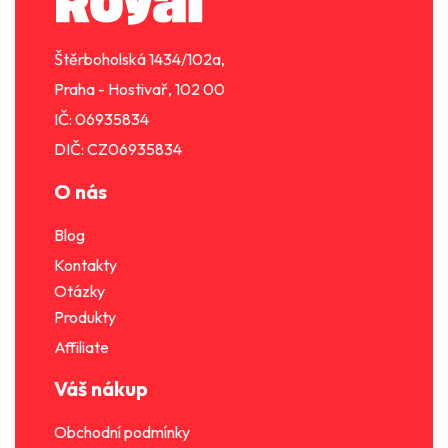
í
t
p
í
r
Štěrboholská 1434/102a,
v
k
Praha - Hostivař, 102 00
y
IČ: 06935834
v
DIČ: CZ06935834
ý
p
O nás
i
s
Blog
u
Kontakty
Otázky
Produkty
Affiliate
Váš nákup
Obchodní podmínky