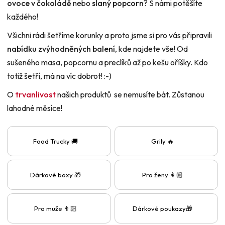
ovoce v čokoládě
nebo
slaný popcorn
? S námi potěšíte
každého!
Všichni rádi šetříme korunky a proto jsme si pro vás připravili
nabídku zvýhodněných balení
, kde najdete vše! Od
sušeného masa, popcornu a preclíků až po kešu oříšky. Kdo
totiž šetří, má na víc dobrot! :-)
O
trvanlivost
našich produktů se nemusíte bát. Zůstanou
lahodné měsíce!
Food Trucky 🚚
Grily 🔥
Dárkové boxy 🎁
Pro ženy 👩🏼
Pro muže 👨🏻
Dárkové poukazy🎁