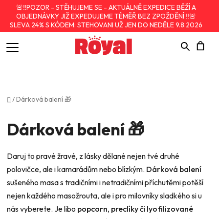
🚨‼️POZOR - STĚHUJEME SE - AKTUÁLNĚ EXPEDICE BĚŽÍ A
OBJEDNÁVKY JIŽ EXPEDUJEME TÉMĚŘ BEZ ZPOŽDĚNÍ ‼️🚨
SLEVA 24% S KÓDEM: STEHOVANI UŽ JEN DO NEDĚLE 9.8.2026
Hledat
N
K
Domů
/
Dárková balení 🎁
Dárková balení 🎁
Daruj to pravé žravé, z lásky dělané nejen tvé druhé
polovičce, ale i kamarádům nebo blízkým.
Dárková balení
sušeného masa s tradičními i netradičními příchutěmi potěší
nejen každého masožrouta, ale i pro milovníky sladkého si u
nás vyberete. Je libo
popcorn
,
preclíky
či
lyofilizované