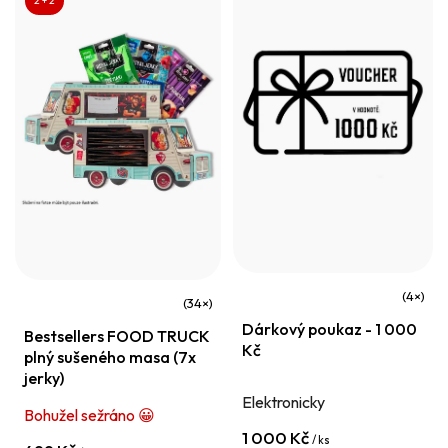
2 + 2
Průměrné
Průměrné
Dárkový poukaz - 1 000
hodnocení
Bestsellers FOOD TRUCK
hodnocení
Kč
plný sušeného masa (7x
produktu
produktu
jerky)
je
je
Elektronicky
Bohužel sežráno 😀
3,5
4,2
1 000 Kč
z
/ ks