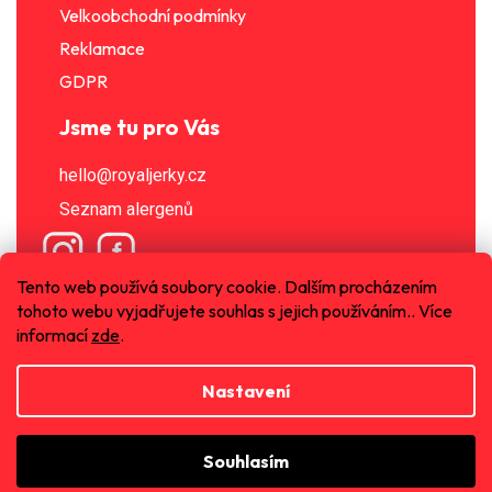
Velkoobchodní podmínky
Reklamace
GDPR
Jsme tu pro Vás
hello@royaljerky.cz
Seznam alergenů
Tento web používá soubory cookie. Dalším procházením
tohoto webu vyjadřujete souhlas s jejich používáním.. Více
informací
zde
.
Nastavení
Vytvořil Shoptet
Souhlasím
Copyright 2026
Royal Jerky s.r.o.
. Všechna práva
vyhrazena.