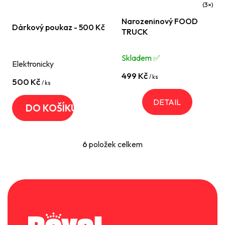
Průměrné
Narozeninový FOOD
hodnocení
Dárkový poukaz - 500 Kč
TRUCK
produktu
je
Skladem ✅️
Elektronicky
5,0
499 Kč
z
/ ks
500 Kč
/ ks
5
DETAIL
hvězdiček.
DO KOŠÍKU
6
položek celkem
O
v
l
á
Z
d
á
a
p
c
a