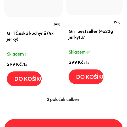
u
t
k
ů
t
Průměrné
ů
Průměrné
Gril bestseller (4x22g
hodnocení
Gril Česká kuchyně (4x
hodnocení
jerky) 🍖
jerky)
produktu
produktu
je
je
Skladem ✅️
Skladem ✅️
4,8
5,0
299 Kč
z
/ ks
299 Kč
z
/ ks
5
5
DO KOŠÍKU
DO KOŠÍKU
hvězdiček.
hvězdiček.
2
položek celkem
O
v
l
á
Z
d