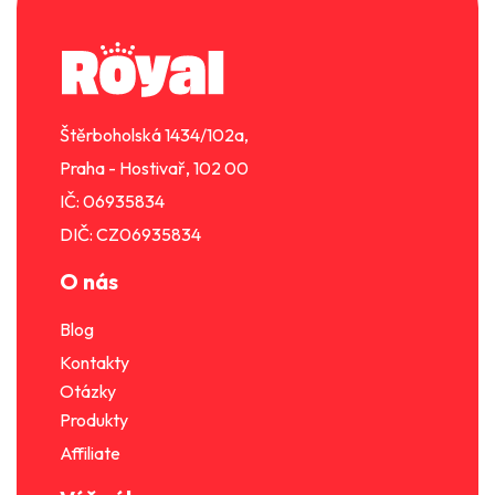
á
a
p
c
a
í
t
p
í
r
Štěrboholská 1434/102a,
v
k
Praha - Hostivař, 102 00
y
IČ: 06935834
v
DIČ: CZ06935834
ý
p
O nás
i
s
Blog
u
Kontakty
Otázky
Produkty
Affiliate