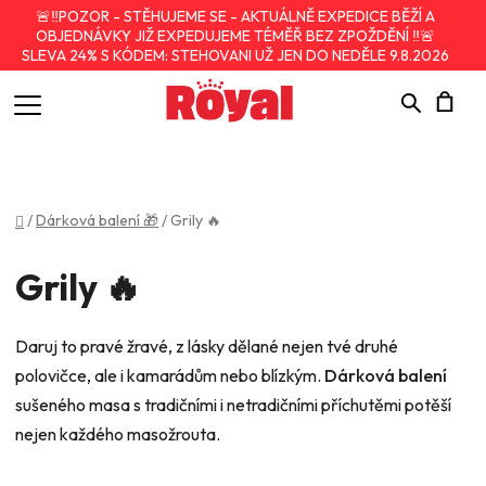
🚨‼️POZOR - STĚHUJEME SE - AKTUÁLNĚ EXPEDICE BĚŽÍ A
OBJEDNÁVKY JIŽ EXPEDUJEME TÉMĚŘ BEZ ZPOŽDĚNÍ ‼️🚨
SLEVA 24% S KÓDEM: STEHOVANI UŽ JEN DO NEDĚLE 9.8.2026
Hledat
N
K
Domů
/
Dárková balení 🎁
/
Grily 🔥
Grily 🔥
Daruj to pravé žravé, z lásky dělané nejen tvé druhé
polovičce, ale i kamarádům nebo blízkým.
Dárková balení
sušeného masa s tradičními i netradičními příchutěmi potěší
nejen každého masožrouta.