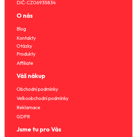
DIČ: CZ06935834
ý
p
O nás
i
s
Blog
u
Kontakty
Otázky
Produkty
Affiliate
Váš nákup
Obchodní podmínky
Velkoobchodní podmínky
Reklamace
GDPR
Jsme tu pro Vás