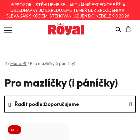
🚨‼️POZOR - STĚHUJEME SE - AKTUÁLNĚ EXPEDICE BĚŽÍ A
OBJEDNÁVKY JIŽ EXPEDUJEME TÉMĚŘ BEZ ZPOŽDĚNÍ ‼️🚨
SLEVA 24% S KÓDEM: STEHOVANI UŽ JEN DO NEDĚLE 9.8.2026
Hledat
N
K
Domů
/
Maso 🥩
/
Pro mazlíčky (i páníčky)
Pro mazlíčky (i páníčky)
Ř
Řadit podle:
Doporučujeme
a
z
V
e
ý
10 + 2
n