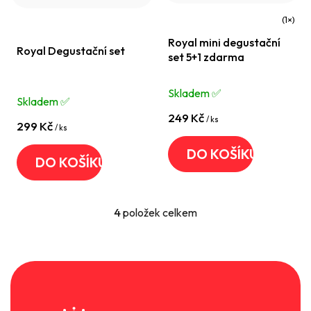
Průměrné
Royal mini degustační
hodnocení
Royal Degustační set
set 5+1 zdarma
produktu
je
Skladem ✅️
Skladem ✅️
5,0
249 Kč
z
/ ks
299 Kč
/ ks
5
DO KOŠÍKU
hvězdiček.
DO KOŠÍKU
4
položek celkem
O
v
l
á
Z
d
á
a
p
c