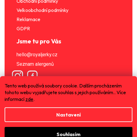
Obchodní podmínky
Velkoobchodní podmínky
Reklamace
GDPR
Jsme tu pro Vás
hello@royaljerky.cz
Seznam alergenů
Tento web používá soubory cookie. Dalším procházením
tohoto webu vyjadřujete souhlas s jejich používáním.. Více
informací
zde
.
Nastavení
Vytvořil Shoptet
Souhlasím
Copyright 2026
Royal Jerky s.r.o.
. Všechna práva