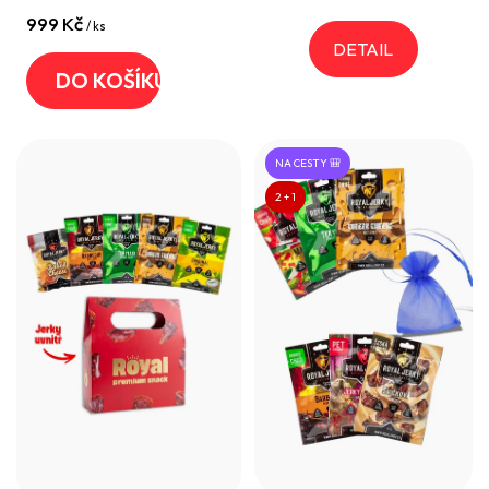
999 Kč
5
/ ks
DETAIL
hvězdiček.
DO KOŠÍKU
NA CESTY 🎒
2 + 1