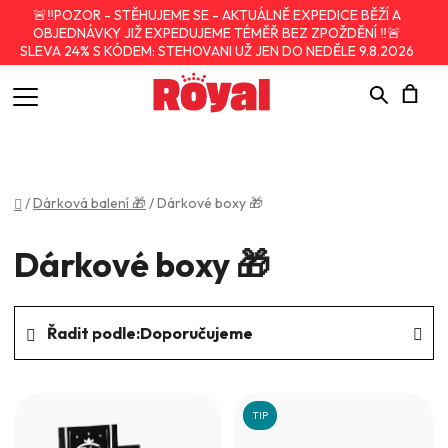
🚨‼️POZOR - STĚHUJEME SE - AKTUÁLNĚ EXPEDICE BĚŽÍ A
OBJEDNÁVKY JIŽ EXPEDUJEME TÉMĚŘ BEZ ZPOŽDĚNÍ ‼️🚨
SLEVA 24% S KÓDEM: STEHOVANI UŽ JEN DO NEDĚLE 9.8.2026
Hledat
N
K
Domů
/
Dárková balení 🎁
/
Dárkové boxy 🎁
Dárkové boxy 🎁
Ř
Řadit podle:
Doporučujeme
a
z
V
e
ý
TIP
n