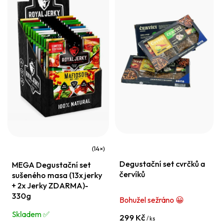
p
í
i
p
s
r
p
o
r
d
o
u
d
k
u
t
k
ů
t
ů
Průměrné
Degustační set cvrčků a
MEGA Degustační set
hodnocení
červíků
sušeného masa (13x jerky
produktu
+ 2x Jerky ZDARMA)-
je
330g
Bohužel sežráno 😀
4,8
Skladem ✅️
299 Kč
/ ks
z