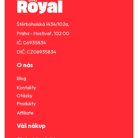
a
í
t
p
í
r
Štěrboholská 1434/102a,
v
k
Praha - Hostivař, 102 00
y
IČ: 06935834
v
DIČ: CZ06935834
ý
p
O nás
i
s
Blog
u
Kontakty
Otázky
Produkty
Affiliate
Váš nákup