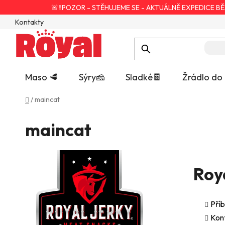
Přejít
🚨‼️POZOR - STĚHUJEME SE - AKTUÁLNĚ EXPEDICE BĚ
na
Kontakty
obsah
Maso 🥩
Sýry🧀
Sladké🍫
Žrádlo do
Domů
/
maincat
maincat
Roy
Pří
Kon