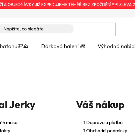
ŽÍ A OBJEDNÁVKY JIŽ EXPEDUJEME TÉMĚŘ BEZ ZPOŽDĚNÍ ‼️🚨 SLEVA 2
 batohu🎒⛰️
Dárková balení 🎁
Výhodná nabíd
al Jerky
Váš nákup
běh masa
Doprava a platba
takty
Obchodní podmínky