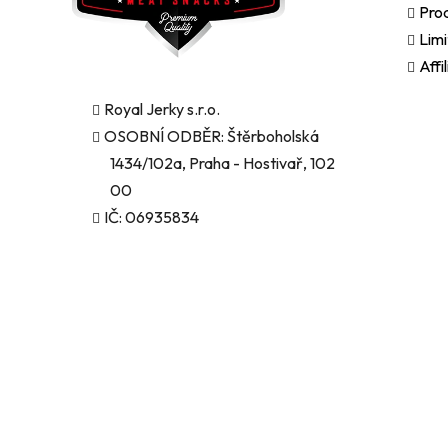
Pro
Limi
Affi
Royal Jerky s.r.o.
OSOBNÍ ODBĚR: Štěrboholská
1434/102a, Praha - Hostivař, 102
00
IČ: 06935834