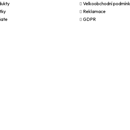
dukty
Velkoobchodní podmínk
tky
Reklamace
liate
GDPR