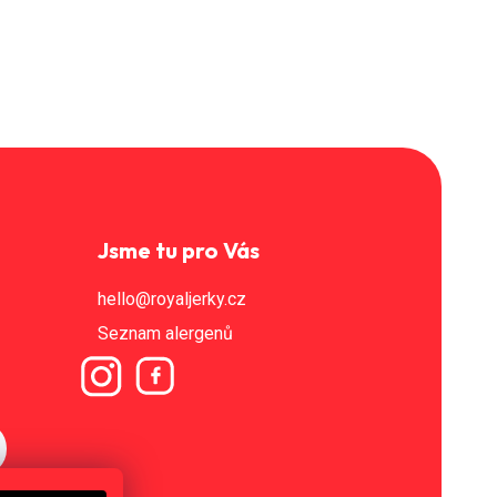
Jsme tu pro Vás
hello@royaljerky.cz
Seznam alergenů