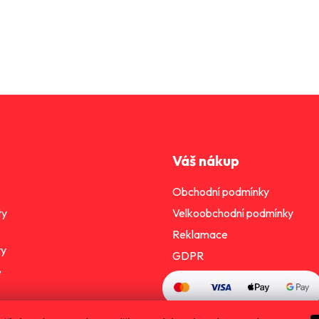
Váš nákup
Obchodní podmínky
ty
Velkoobchodní podmínky
Reklamace
ty
GDPR
e