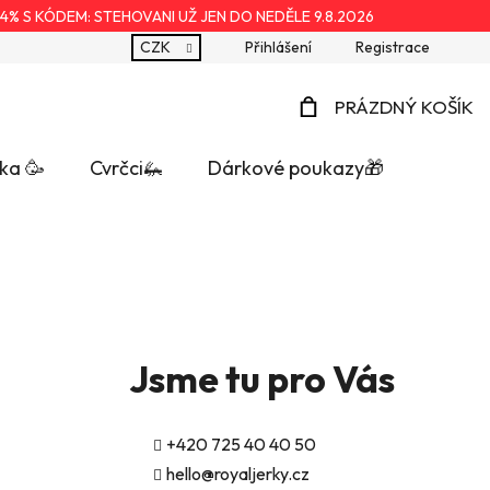
4% S KÓDEM: STEHOVANI UŽ JEN DO NEDĚLE 9.8.2026
CZK
Přihlášení
Registrace
PRÁZDNÝ KOŠÍK
NÁKUPNÍ
ka 🥳
Cvrčci🦗
Dárkové poukazy🎁
KOŠÍK
Jsme tu pro Vás
+420 725 40 40 50
hello@royaljerky.cz