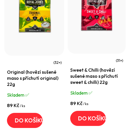
Průměrné
Průměrné
Sweet & Chilli (hovězí
hodnocení
Original (hovězí sušené
hodnocení
sušené maso s příchutí
maso s příchutí original)
produktu
produktu
sweet & chilli) 22g
22g
je
je
Skladem ✅️
Skladem ✅️
4,7
4,5
z
89 Kč
/ ks
z
89 Kč
/ ks
5
5
DO KOŠÍKU
hvězdiček.
DO KOŠÍKU
hvězdiček.