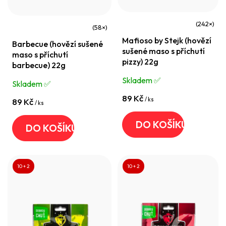
k
ů
t
Průměrné
ů
Průměrné
Mafioso by Stejk (hovězí
hodnocení
Barbecue (hovězí sušené
hodnocení
sušené maso s příchutí
maso s příchutí
produktu
produktu
pizzy) 22g
barbecue) 22g
je
je
Skladem ✅️
Skladem ✅️
4,3
4,6
z
89 Kč
/ ks
z
89 Kč
/ ks
5
5
DO KOŠÍKU
hvězdiček.
DO KOŠÍKU
hvězdiček.
10 + 2
10 + 2