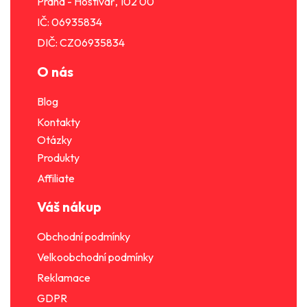
k
Praha - Hostivař, 102 00
y
IČ: 06935834
v
DIČ: CZ06935834
ý
p
O nás
i
s
Blog
u
Kontakty
Otázky
Produkty
Affiliate
Váš nákup
Obchodní podmínky
Velkoobchodní podmínky
Reklamace
GDPR