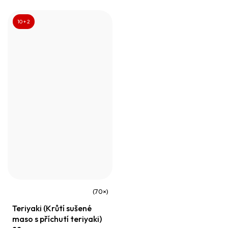
10 + 2
Průměrné
Teriyaki (Krůtí sušené
hodnocení
maso s příchutí teriyaki)
produktu