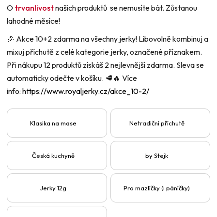
O
trvanlivost
našich produktů se nemusíte bát. Zůstanou
lahodné měsíce!
🎉 Akce 10+2 zdarma na všechny jerky!
Libovolně kombinuj a
mixuj příchutě z celé kategorie jerky, označené příznakem.
Při nákupu 12 produktů získáš 2 nejlevnější zdarma. Sleva se
automaticky odečte v košíku. 🥩🔥 Více
info:
https://www.royaljerky.cz/akce_10-2/
Klasika na mase
Netradiční příchutě
Česká kuchyně
by Stejk
Jerky 12g
Pro mazlíčky (i páníčky)