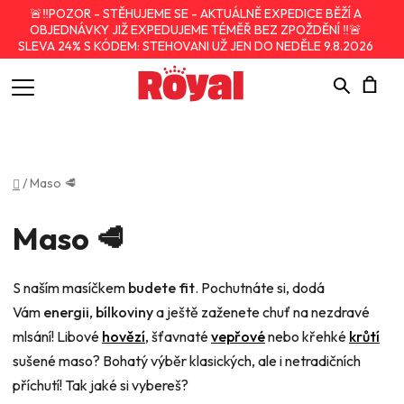
🚨‼️POZOR - STĚHUJEME SE - AKTUÁLNĚ EXPEDICE BĚŽÍ A
OBJEDNÁVKY JIŽ EXPEDUJEME TÉMĚŘ BEZ ZPOŽDĚNÍ ‼️🚨
SLEVA 24% S KÓDEM: STEHOVANI UŽ JEN DO NEDĚLE 9.8.2026
Hledat
N
K
Domů
/
Maso 🥩
Maso 🥩
S naším masíčkem
budete fit
. Pochutnáte si, dodá
Vám
energii
,
bílkoviny
a ještě zaženete chuť na nezdravé
mlsání! Libové
hovězí
, šťavnaté
vepřové
nebo křehké
krůtí
sušené maso? Bohatý výběr klasických, ale i netradičních
příchutí! Tak jaké si vybereš?