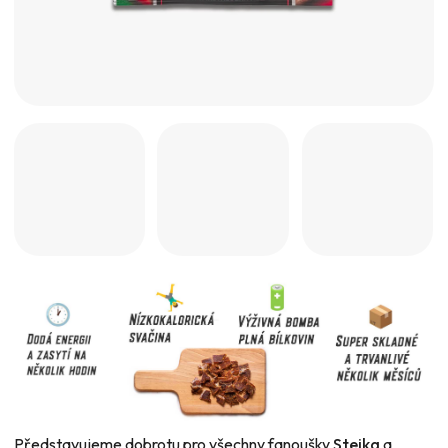
Představujeme dobrotu pro všechny fanoušky
Stejka
a