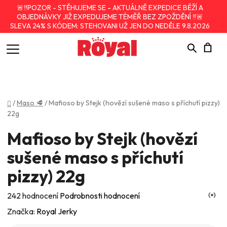
🚨‼️POZOR - STĚHUJEME SE - AKTUÁLNĚ EXPEDICE BĚŽÍ A
OBJEDNÁVKY JIŽ EXPEDUJEME TÉMĚŘ BEZ ZPOŽDĚNÍ ‼️🚨
SLEVA 24% S KÓDEM: STEHOVANI UŽ JEN DO NEDĚLE 9.8.2026
Hledat
N
K
Domů
/
Maso 🥩
/
Mafioso by Stejk (hovězí sušené maso s příchutí pizzy)
22g
Mafioso by Stejk (hovězí
sušené maso s příchutí
pizzy) 22g
Průměrné
242 hodnocení
Podrobnosti hodnocení
hodnocení
Značka:
Royal Jerky
produktu