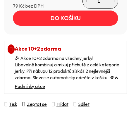
79 Kč bez DPH
Měrná cena:
DO KOŠÍKU
Akce 10+2 zdarma
🎉 Akce 10+2 zdarma na všechny jerky!
Libovolně kombinuj a mixuj příchutě z celé kategorie
jerky. Při nákupu 12 produktů získáš 2 nejlevnější
zdarma. Sleva se automaticky odečte v košíku. 🥩🔥
Podmínky akce
Tisk
Zeptat se
Hlídat
Sdílet