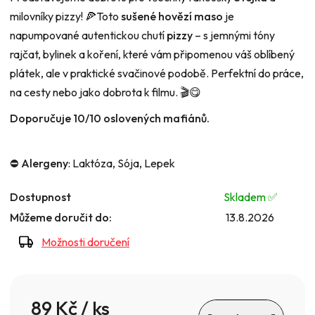
milovníky pizzy! 🍕Toto
sušené hovězí maso
je
napumpované autentickou chutí
pizzy
– s jemnými tóny
rajčat, bylinek a koření, které vám připomenou váš oblíbený
plátek, ale v praktické svačinové podobě. Perfektní do práce,
na cesty nebo jako dobrota k filmu. 🎬😋
Doporučuje 10/10 oslovených mafiánů.
⛔️ Alergeny
: Laktóza, Sója, Lepek
Dostupnost
Skladem ✅️
Můžeme doručit do:
13.8.2026
Možnosti doručení
89 Kč
/ ks