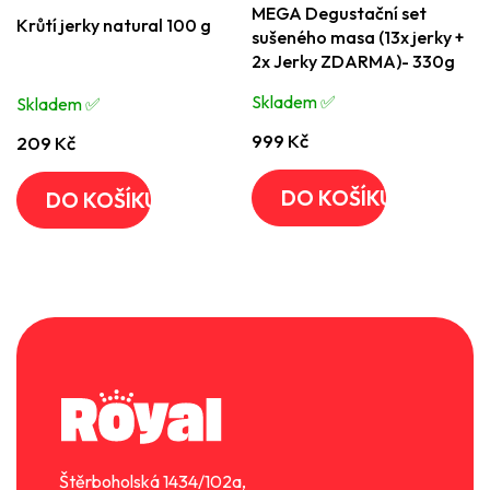
MEGA Degustační set
hodnocení
Krůtí jerky natural 100 g
sušeného masa (13x jerky +
produktu
2x Jerky ZDARMA)- 330g
je
Skladem ✅️
Skladem ✅️
4,8
z
999 Kč
209 Kč
5
hvězdiček.
DO KOŠÍKU
DO KOŠÍKU
Z
á
p
a
t
í
Štěrboholská 1434/102a,