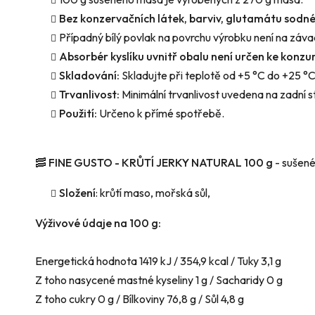
Bez konzervačních látek, barviv, glutamátu sodné
Případný bílý povlak na povrchu výrobku není na závad
Absorbér kyslíku uvnitř obalu není určen ke konzu
Skladování:
Skladujte při teplotě od +5 °C do +25 °C
Trvanlivost:
Minimální trvanlivost uvedena na zadní s
Použití:
Určeno k přímé spotřebě.
🥓 FINE GUSTO - KRŮTÍ JERKY NATURAL 100 g
- sušené
Složení
:
krůtí maso, mořská sůl,
Výživové údaje na 100 g:
Energetická hodnota 1419 kJ / 354,9 kcal / Tuky 3,1 g
Z toho nasycené mastné kyseliny 1 g / Sacharidy 0 g
Z toho cukry 0 g / Bílkoviny 76,8 g / Sůl 4,8 g