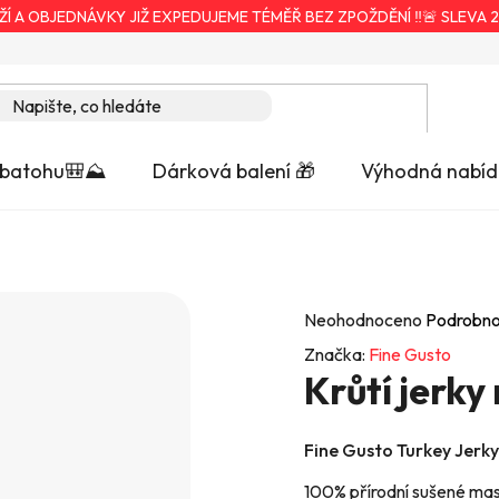
ŽÍ A OBJEDNÁVKY JIŽ EXPEDUJEME TÉMĚŘ BEZ ZPOŽDĚNÍ ‼️🚨 SLEVA 2
 batohu🎒⛰️
Dárková balení 🎁
Výhodná nabíd
Průměrné
Neohodnoceno
Podrobno
hodnocení
Značka:
Fine Gusto
Krůtí jerky
produktu
je
0,0
Fine Gusto Turkey Jerky
z
100% přírodní sušené mas
5