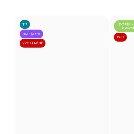
TIP
EXTRÉMNÍ
BÍLKOVI
NA CESTY 🎒
10 + 2
VÍCE ZA MÉNĚ