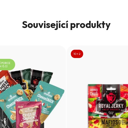
Související produkty
10 + 2
 PORCE
N 💪🏻