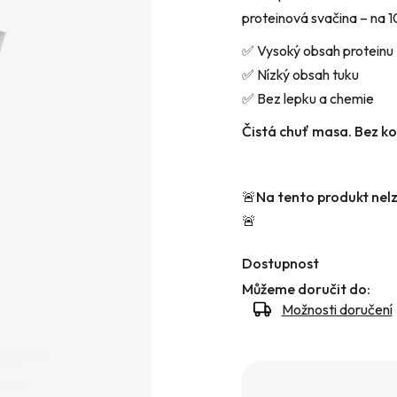
proteinová svačina – na 
hvězdiček.
✅ Vysoký obsah proteinu
✅ Nízký obsah tuku
✅ Bez lepku a chemie
Čistá chuť masa. Bez k
🚨Na tento produkt nelz
🚨
Dostupnost
Můžeme doručit do:
Možnosti doručení