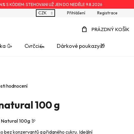
4% S KÓDEM: STEHOVANI UŽ JEN DO NEDĚLE 9.8.2026
CZK
Přihlášení
Registrace
PRÁZDNÝ KOŠÍK
NÁKUPNÍ
ka 🥳
Cvrčci🦗
Dárkové poukazy🎁
KOŠÍK
sti hodnocení
 natural 100 g
 Natural 100g 🦃
o bez konzervantů a přidaného cukru. Ideální