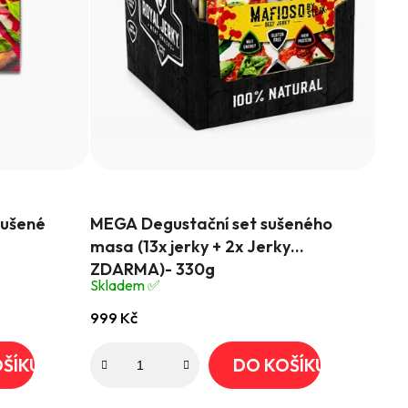
Průměrné
sušené
MEGA Degustační set sušeného
hodnocení
masa (13x jerky + 2x Jerky
produktu
ZDARMA)- 330g
je
Skladem ✅️
4,8
999 Kč
z
5
ŠÍKU
DO KOŠÍKU
hvězdiček.