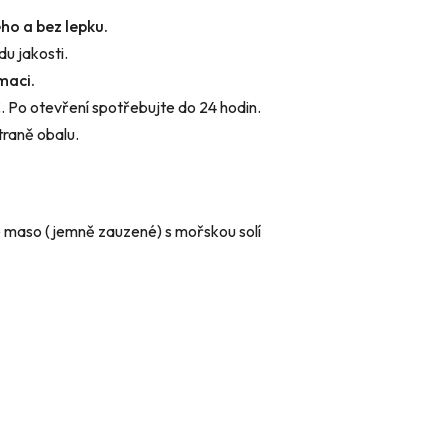
ho a bez lepku.
u jakosti.
maci.
. Po otevření spotřebujte do 24 hodin.
traně obalu.
 maso (jemně zauzené) s mořskou solí