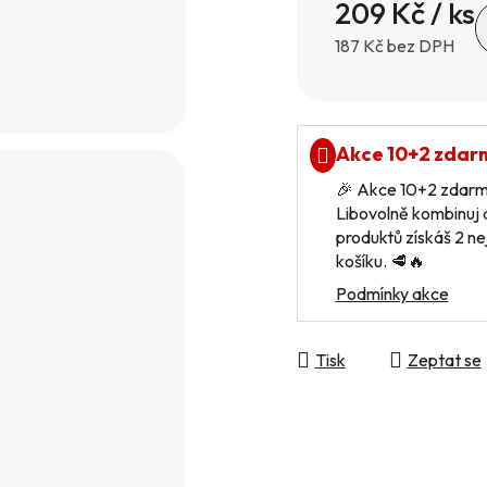
209 Kč
/ ks
187 Kč bez DPH
Měrná cena:
Akce 10+2 zdar
🎉 Akce 10+2 zdarma
Libovolně kombinuj a
produktů získáš 2 ne
košíku. 🥩🔥
Podmínky akce
Tisk
Zeptat se