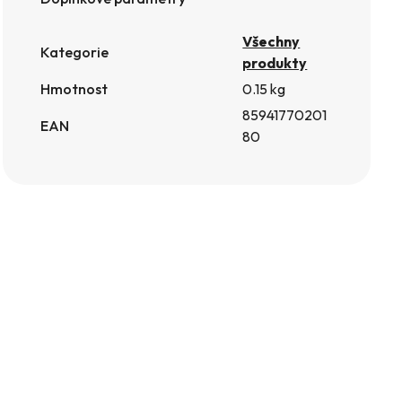
Všechny
Kategorie
produkty
Hmotnost
0.15 kg
85941770201
EAN
80