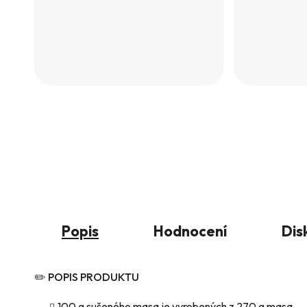
Popis
Hodnocení
Dis
✏️ POPIS PRODUKTU
100 g sušeného masa je vyrobených z 270 g masa.