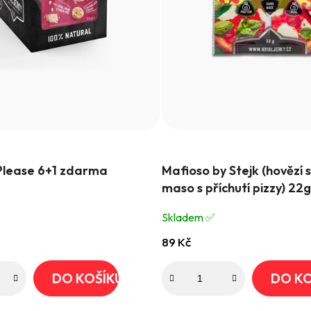
Průměrné
lease 6+1 zdarma
Mafioso by Stejk (hovězí 
hodnocení
maso s příchutí pizzy) 22g
produktu
je
Skladem ✅️
4,3
89 Kč
z
5
DO KOŠÍKU
DO KO
hvězdiček.