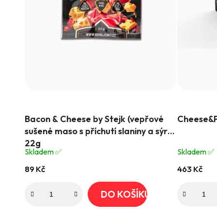
Průměrné
Průměrné
Bacon & Cheese by Stejk (vepřové
Cheese&P
hodnocení
hodnocení
sušené maso s příchutí slaniny a sýru)
produktu
produktu
22g
je
je
Skladem ✅️
Skladem ✅️
4,6
5,0
89 Kč
463 Kč
z
z
5
5
DO KOŠÍKU
hvězdiček.
hvězdiček.