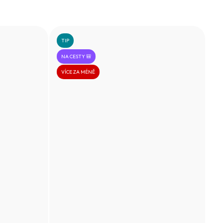
TIP
NA CESTY 🎒
VÍCE ZA MÉNĚ