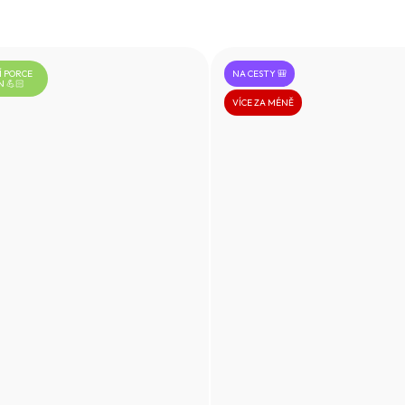
 PORCE
NA CESTY 🎒
N 💪🏻
VÍCE ZA MÉNĚ