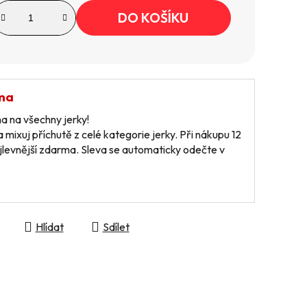
DO KOŠÍKU
ma
 na všechny jerky!
 mixuj příchutě z celé kategorie jerky. Při nákupu 12
jlevnější zdarma. Sleva se automaticky odečte v
Hlídat
Sdílet