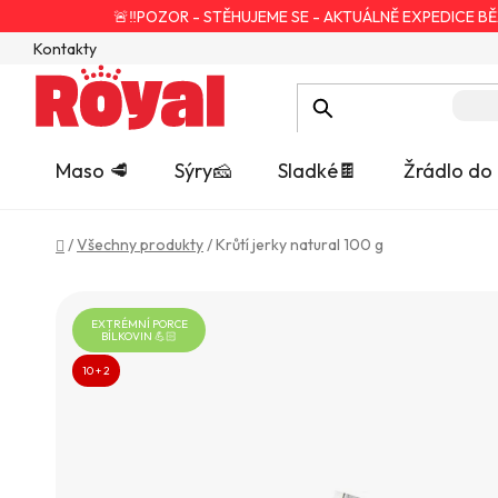
Přejít
🚨‼️POZOR - STĚHUJEME SE - AKTUÁLNĚ EXPEDICE BĚ
na
Kontakty
obsah
Maso 🥩
Sýry🧀
Sladké🍫
Žrádlo do
Domů
/
Všechny produkty
/
Krůtí jerky natural 100 g
EXTRÉMNÍ PORCE
BÍLKOVIN 💪🏻
10 + 2