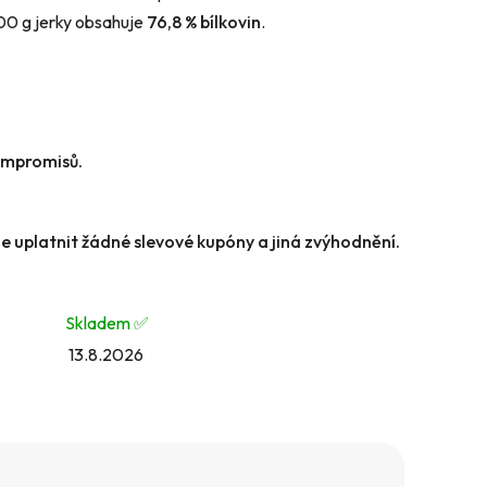
100 g jerky obsahuje
76,8 % bílkovin
.
ompromisů.
e uplatnit žádné slevové kupóny a jiná zvýhodnění.
Skladem ✅️
13.8.2026