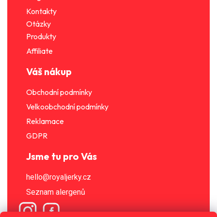
Kontakty
Otázky
Produkty
Affiliate
Váš nákup
Obchodní podmínky
Velkoobchodní podmínky
Reklamace
GDPR
Jsme tu pro Vás
hello@royaljerky.cz
Seznam alergenů
Získej slevu 15 % na první nákup u nás!