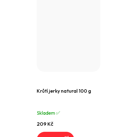
Krůtí jerky natural 100 g
Skladem ✅️
209 Kč