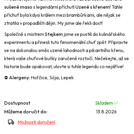
sušené maso
s legendární příchutí
Uzené s křenem
! Tahle
příchuť byla kdysi králem mezi brambůrkami, ale nějak se
ztratila v propadlišti dějin. My jsme ale řekli dost!
Společně s mistrem
Stejkem
jsme se pustili do kulinářského
experimentu a přinesli tuto fenomenální chuť zpět. Připravte
se na dokonalou směs uzené lahodnosti a pikantního křenu,
která vaše chuťové buňky zaručeně roztočí. Nečekejte, až se
historie bude opakovat, ulovte si tuhle legendu co nejdříve!
⛔️ Alergeny
: Hořčice, Sója, Lepek
Dostupnost
Skladem ✅️
Můžeme doručit do:
13.8.2026
Možnosti doručení