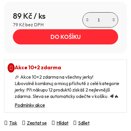
89 Kč
/ ks
79 Kč bez DPH
Měrná cena:
DO KOŠÍKU
Akce 10+2 zdarma
🎉 Akce 10+2 zdarma na všechny jerky!
Libovolně kombinuj a mixuj příchutě z celé kategorie
jerky. Při nákupu 12 produktů získáš 2 nejlevnější
zdarma. Sleva se automaticky odečte v košíku. 🥩🔥
Podmínky akce
Tisk
Zeptat se
Hlídat
Sdílet