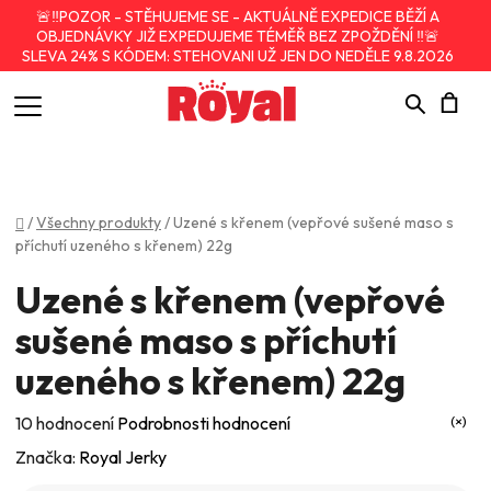
🚨‼️POZOR - STĚHUJEME SE - AKTUÁLNĚ EXPEDICE BĚŽÍ A
OBJEDNÁVKY JIŽ EXPEDUJEME TÉMĚŘ BEZ ZPOŽDĚNÍ ‼️🚨
SLEVA 24% S KÓDEM: STEHOVANI UŽ JEN DO NEDĚLE 9.8.2026
Hledat
N
K
Domů
/
Všechny produkty
/
Uzené s křenem (vepřové sušené maso s
příchutí uzeného s křenem) 22g
Uzené s křenem (vepřové
sušené maso s příchutí
uzeného s křenem) 22g
Průměrné
10 hodnocení
Podrobnosti hodnocení
hodnocení
Značka:
Royal Jerky
produktu