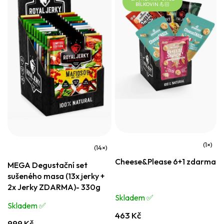
BÍLKOVIN 💪🏻
Průměrné
Průměrné
Cheese&Please 6+1 zdarma
hodnocení
MEGA Degustační set
hodnocení
sušeného masa (13x jerky +
produktu
produktu
2x Jerky ZDARMA)- 330g
je
je
Skladem ✅️
5,0
Skladem ✅️
4,8
463 Kč
z
z
999 Kč