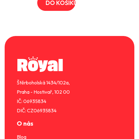
DO KOŠÍKU
Z
á
p
a
t
í
Štěrboholská 1434/102a,
Praha - Hostivař, 102 00
IČ: 06935834
DIČ: CZ06935834
O nás
Blog