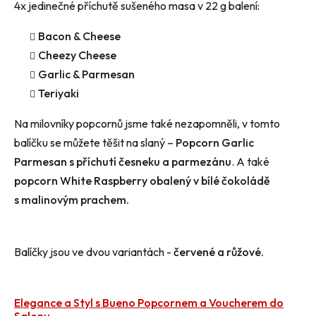
4x jedinečné příchutě sušeného masa v 22 g balení:
Bacon & Cheese
Cheezy Cheese
Garlic & Parmesan
Teriyaki
Na milovníky popcornů jsme také nezapomněli, v tomto
balíčku se můžete těšit na slaný –
Popcorn Garlic
Parmesan s příchutí česneku a parmezánu
. A také
popcorn White Raspberry obalený v bílé čokoládě
s malinovým prachem.
Balíčky jsou ve dvou variantách -
červené a růžové.
Elegance a Styl s Bueno Popcornem a Voucherem do