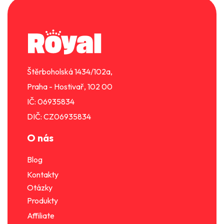
Z
á
p
a
t
í
Štěrboholská 1434/102a,
Praha - Hostivař, 102 00
IČ: 06935834
DIČ: CZ06935834
O nás
Blog
Kontakty
Otázky
Produkty
Affiliate