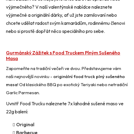
výjimečného? V naší valentýnské nabídce naleznete
výjimečné a originální dárky, ať už jste zamilovaní nebo
chcete udělat radost svým kamarádům, rodinnému členovi
nebo si prostě dopřát něco speciálního pro sebe.
Gurmánský Zážitek s Food Truckem Plným Sušeného
Masa
Zapomeňte na tradiční večeři ve dvou. Představujeme vám
naši nejnovější novinku -
originální food truck plný sušeného
masa
! Od klasického BBQ po exotický Teriyaki nebo netradiční
Garlic Parmesan.
Uvnitř Food Trucku naleznete 7x lahodné sušené maso ve
22g balení:
Original
Barbecue