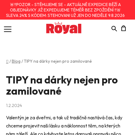
🚨‼️POZOR - STĚHUJEME SE - AKTUÁLNĚ EXPEDICE BĚŽÍ A
OBJEDNÁVKY JIŽ EXPEDUJEME TÉMĚŘ BEZ ZPOŽDĚNÍ ‼️🚨
SLEVA 24% S KÓDEM: STEHOVANI UŽ JEN DO NEDĚLE 9.8.2026
Hledat
N
K
Domů
/
Blog
/
TIPY na dárky nejen pro zamilované
TIPY na dárky nejen pro
zamilované
1.2.2024
Valentýn je za dveřmi, a tak už tradičně nastává čas, kdy
chceme projevit naši lásku a náklonnost těm, na kterých
nám záleží. Ale co kdybyste letos darovali opravdu něco