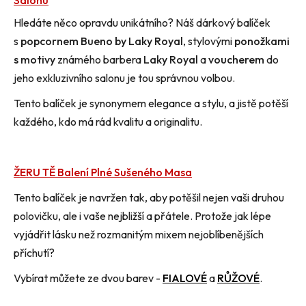
Salonu
Hledáte něco opravdu unikátního? Náš dárkový balíček
s
popcornem Bueno by Laky Royal
, stylovými
ponožkami
s motivy
známého barbera
Laky Royal
a
voucherem
do
jeho exkluzivního salonu je tou správnou volbou.
Tento balíček je synonymem elegance a stylu, a jistě potěší
každého, kdo má rád kvalitu a originalitu.
ŽERU TĚ Balení Plné Sušeného Masa
Tento balíček je navržen tak, aby potěšil nejen vaši druhou
polovičku, ale i vaše nejbližší a přátele. Protože jak lépe
vyjádřit lásku než rozmanitým mixem nejoblíbenějších
příchutí?
Vybírat můžete ze dvou barev -
FIALOVÉ
a
RŮŽOVÉ
.