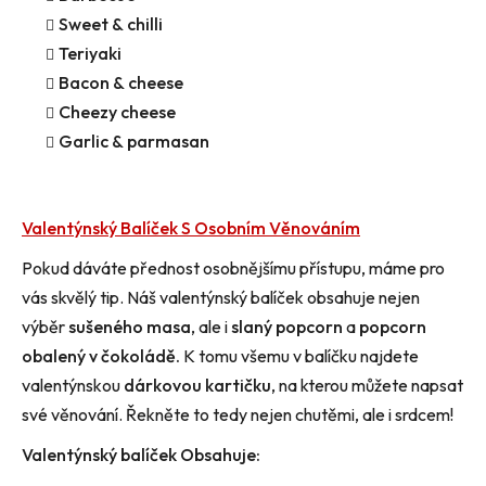
Sweet & chilli
Teriyaki
Bacon & cheese
Cheezy cheese
Garlic & parmasan
Valentýnský Balíček S Osobním Věnováním
Pokud dáváte přednost osobnějšímu přístupu, máme pro
vás skvělý tip. Náš valentýnský balíček obsahuje nejen
výběr
sušeného masa
, ale i
slaný popcorn
a
popcorn
obalený v čokoládě.
K tomu všemu v balíčku najdete
valentýnskou
dárkovou kartičku
, na kterou můžete napsat
své věnování. Řekněte to tedy nejen chutěmi, ale i srdcem!
Valentýnský balíček Obsahuje: