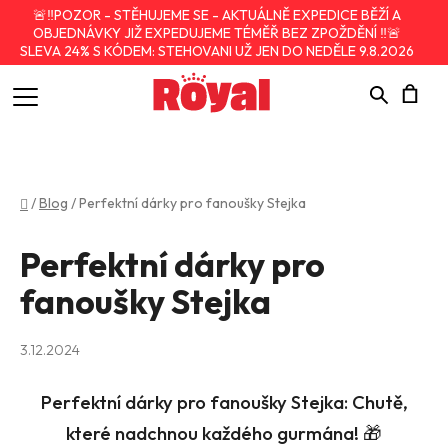
🚨‼️POZOR - STĚHUJEME SE - AKTUÁLNĚ EXPEDICE BĚŽÍ A
OBJEDNÁVKY JIŽ EXPEDUJEME TÉMĚŘ BEZ ZPOŽDĚNÍ ‼️🚨
SLEVA 24% S KÓDEM: STEHOVANI UŽ JEN DO NEDĚLE 9.8.2026
Hledat
N
K
Domů
/
Blog
/
Perfektní dárky pro fanoušky Stejka
Perfektní dárky pro
fanoušky Stejka
3.12.2024
Perfektní dárky pro fanoušky
Stejka
: Chutě,
které nadchnou každého gurmána!
🎁