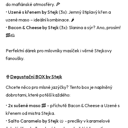
do mafiánské atmosféry.
🍕
•
Uzené s křenem by Stejk
(3x): Jemný štiplavý křen a
uzené maso – ideální kombinace.
🌶
•
Bacon & Cheese by Stejk
(3x): Slanina a sýr? Ano, prosím!
🥓🧀
Perfektní dárek pro milovníky masíček i věrné
Stejkovy
fanoušky.
🍿
Degustační BOX by
Stejk
Chcete něco pro mlsné jazýčky? Tento box je naplněný
dobrotami, které potěší každého:
•
2x sušené maso
🥓 – příchutě Bacon & Cheese a Uzené s
křenem od mistra Stejka.
•
Salto Caramelo by Stejk 🥨
- p
reclíky v karamelové