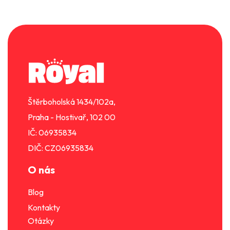
Z
á
p
a
t
í
Štěrboholská 1434/102a,
Praha - Hostivař, 102 00
IČ: 06935834
DIČ: CZ06935834
O nás
Blog
Kontakty
Otázky