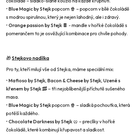
čokoládě
– sladko-slané kouzlo na každé křupnutí.
•
Blue
Magic by Stejk
popcorn 🍿
– popcorn v bílé čokoládě
s modrou
spirulinou
, který je nejen lahodný, ale i zdravý.
•
Orange passion by Stejk
🍫 - m
andle v hořké čokoládě s
pomerančem to je
osvěžující kombinace pro chvíle pohody.
🎁
Stejkovo
nadílka
Pro ty, kteří milují vše od
Stejka
, máme speciální mix:
•
Mafioso by Stejk
,
Bacon & Cheese by Stejk
,
Uzené s
křenem by Stejk
🥓 – tři nejoblíbenější příchutě sušeného
masa.
•
Blue
Magic by Stejk
popcorn 🍿
– sladká pochoutka, která
potěší každého.
•
Chocolate
Darkness by Stejk
🥨 – preclíky v hořké
čokoládě, které kombinují křupavost a sladkost.