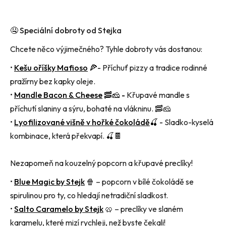
🤤 Speciální dobroty od
Stejka
Chcete něco výjimečného? Tyhle dobroty vás dostanou:
•
Kešu oříšky
Mafioso
🍕
-
Příchuť pizzy a tradice rodinné
pražírny bez kapky oleje.
•
Mandle
Bacon & Cheese
🥓🧀 -
Křupavé mandle s
příchutí slaniny a sýru, bohaté na vlákninu.
🥓🧀
•
Lyofilizované višně v hořké čokoládě
🍒
-
Sladko-kyselá
kombinace, která překvapí.
🍒🍫
Nezapomeň na kouzelný popcorn a křupavé preclíky!
•
Blue
Magic
by
Stejk
🍿
– popcorn v bílé čokoládě se
spirulinou
pro ty, co hledají netradiční sladkost.
•
Salto
Caramelo
by Stejk
🥨
– preclíky ve slaném
karamelu, které mizí rychleji, než byste čekali!