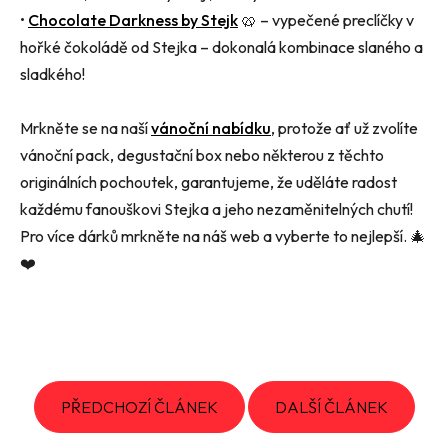
•
Chocolate Darkness
by Stejk
🥨
– vypečené preclíčky v
hořké čokoládě od Stejka – dokonalá kombinace slaného a
sladkého!
Mrkněte se na naší
vánoční nabídku
, protože ať už zvolíte
vánoční
pack
, degustační box nebo některou z těchto
originálních pochoutek, garantujeme, že uděláte radost
každému fanouškovi
Stejka
a jeho nezaměnitelných chutí!
Pro více dárků mrkněte na náš web a vyberte to nejlepší.
🎄
❤️
PŘEDCHOZÍ ČLÁNEK
DALŠÍ ČLÁNEK