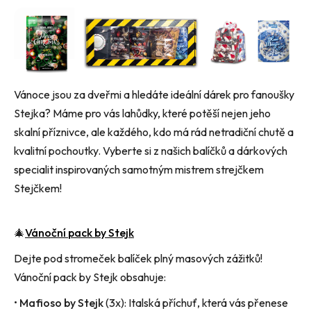
Vánoce jsou za dveřmi a hledáte ideální dárek pro fanoušky
Stejka
? Máme pro vás lahůdky, které potěší nejen jeho
skalní příznivce, ale každého, kdo má rád netradiční chutě a
kvalitní pochoutky. Vyberte si z našich balíčků a dárkových
specialit inspirovaných samotným mistrem
strejčkem
Stejčkem
!
🎄
Vánoční
pack
by
Stejk
Dejte pod stromeček balíček plný masových zážitků!
Vánoční
pack
by
Stejk
obsahuje:
•
Mafioso
by
Stejk
(3x): Italská příchuť, která vás přenese