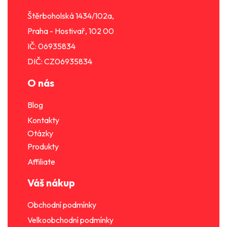
í
Štěrboholská 1434/102a,
Praha - Hostivař, 102 00
IČ: 06935834
DIČ: CZ06935834
O nás
Blog
Kontakty
Otázky
Produkty
Affiliate
Váš nákup
Obchodní podmínky
Velkoobchodní podmínky