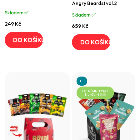
Angry Beards) vol.2
je
Skladem ✅️
Skladem ✅️
5,0
249 Kč
z
659 Kč
5
DO KOŠÍKU
DO KOŠÍKU
hvězdiček.
TIP
EXTRÉMNÍ PORCE
BÍLKOVIN 💪🏻