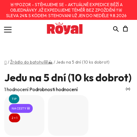
🚨‼️POZOR - STĚHUJEME SE - AKTUÁLNĚ EXPEDICE BĚŽÍ A
OBJEDNÁVKY JIŽ EXPEDUJEME TÉMĚŘ BEZ ZPOŽDĚNÍ ‼️🚨
SLEVA 24% S KÓDEM: STEHOVANI UŽ JEN DO NEDĚLE 9.8.2026
Hledat
N
K
Domů
/
Žrádlo do batohu🎒⛰️
/
Jedu na 5 dní (10 ks dobrot)
Jedu na 5 dní (10 ks dobrot)
Průměrné
1 hodnocení
Podrobnosti hodnocení
hodnocení
TIP
produktu
NA CESTY 🎒
je
2 + 1
4,0
z