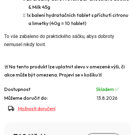
& Milk 45g
1x balení hydratačních tablet s příchutí citronu
a limetky (40g = 10 tablet)
To vše zabaleno do praktického sáčku, abys dobroty
nemusel nikdy lovit.
🚨
Na tento produkt lze uplatnit slevu v omezené výši, či
akce může být omezena. Projeví se v košíku
🚨
Dostupnost
Skladem ✅️
Můžeme doručit do:
13.8.2026
Možnosti doručení