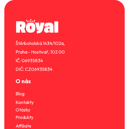
Z
á
p
a
t
í
Štěrboholská 1434/102a,
Praha - Hostivař, 102 00
IČ: 06935834
DIČ: CZ06935834
O nás
Blog
Kontakty
Otázky
Produkty
Affiliate