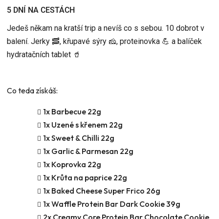
5
5 DNÍ NA CESTÁCH
hvězdiček.
Jedeš někam na kratší trip a nevíš co s sebou. 10 dobrot v
balení. Jerky 🥓, křupavé sýry 🧀, proteinovka 💪 a
balíček
hydratačních tablet 🥤
Co teda získáš:
1x Barbecue 22g
1x Uzené s křenem 22g
1x Sweet & Chilli 22g
1x Garlic & Parmesan 22g
1x Koprovka 22g
1x Krůta na paprice 22g
1x
Baked Cheese Super Frico 26g
1x Waffle Protein Bar Dark Cookie 39g
2x Creamy Core Protein Bar Chocolate Cookie