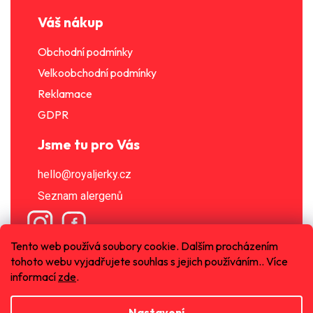
Váš nákup
Obchodní podmínky
Velkoobchodní podmínky
Reklamace
GDPR
Jsme tu pro Vás
hello@royaljerky.cz
Seznam alergenů
Získej slevu 15 % na první nákup u nás!
Tento web používá soubory cookie. Dalším procházením
tohoto webu vyjadřujete souhlas s jejich používáním.. Více
informací
zde
.
Chci slevu
Nastavení