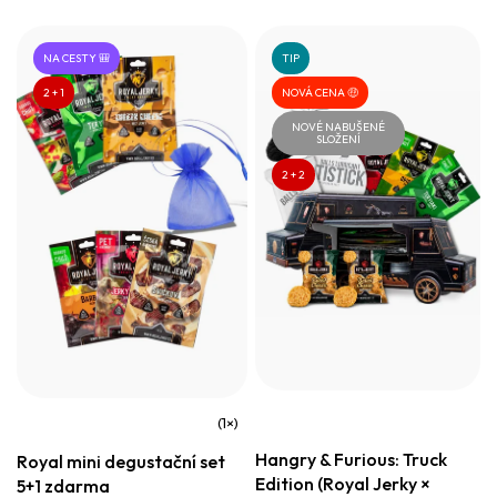
NA CESTY 🎒
TIP
2 + 1
NOVÁ CENA 🤑
NOVÉ NABUŠENÉ
SLOŽENÍ
2 + 2
Průměrné
Hangry & Furious: Truck
Royal mini degustační set
hodnocení
Edition (Royal Jerky ×
5+1 zdarma
produktu