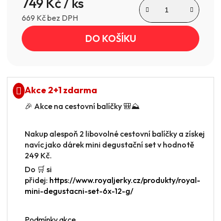
749 Kč
/ ks
669 Kč bez DPH
Měrná cena:
DO KOŠÍKU
Akce 2+1 zdarma
🎉 Akce na cestovní balíčky 🎒⛰️
Nakup alespoň 2 libovolné cestovní balíčky a získej
navíc jako dárek mini degustační set v hodnotě
249 Kč.
Do 🛒 si
přidej:
https://www.royaljerky.cz/produkty/royal-
mini-degustacni-set-6x-12-g/
Podmínky akce