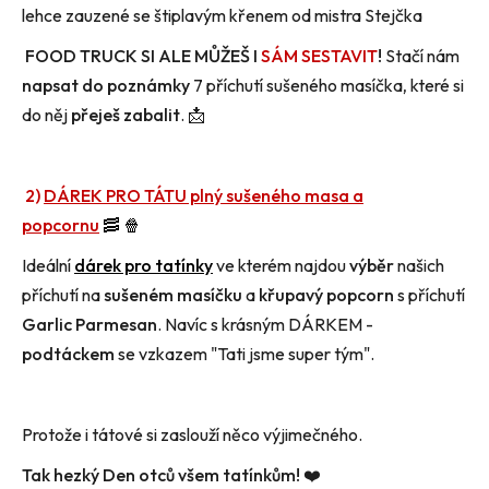
lehce zauzené se štiplavým křenem od mistra Stejčka
FOOD TRUCK SI ALE MŮŽEŠ I
SÁM SESTAVIT
!
Stačí nám
napsat do poznámky
7 příchutí sušeného masíčka
,
které si
do něj
přeješ zabalit
. 📩
2)
DÁREK PRO TÁTU plný sušeného masa a
popcornu
🥓 🍿
Ideální
dárek pro tatínky
ve kterém najdou
výběr
našich
příchutí na
sušeném masíčku
a
křupavý popcorn
s příchutí
Garlic Parmesan
. Navíc s krásným DÁRKEM -
podtáckem
se vzkazem "
Tati jsme super tým
".
Protože i tátové si zaslouží něco výjimečného.
Tak hezký Den otců všem tatínkům!
❤️