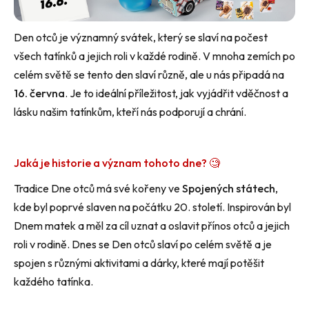
Den otců je významný svátek, který se slaví na počest
všech tatínků a jejich roli v každé rodině. V mnoha zemích po
celém světě se tento den slaví různě, ale u nás připadá na
16. června
. Je to ideální příležitost, jak vyjádřit vděčnost a
lásku našim tatínkům, kteří nás podporují a chrání.
Jaká je historie a význam tohoto dne? 🧐
Tradice Dne otců má své kořeny ve
Spojených státech
,
kde byl poprvé slaven na počátku 20. století. Inspirován byl
Dnem matek a měl za cíl uznat a oslavit přínos otců a jejich
roli v rodině. Dnes se Den otců slaví po celém světě a je
spojen s různými aktivitami a dárky, které mají potěšit
každého tatínka.