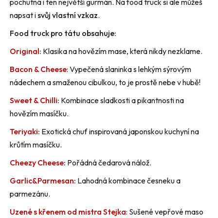
pochutná i ten největší gurmán. Na food truck si ale můžeš
napsat i
svůj vlastní vzkaz
.
Food truck pro tátu obsahuje:
Original
:
Klasika na hovězím mase, která nikdy nezklame.
Bacon & Cheese
: Vypečená slaninka s lehkým sýrovým
nádechem a smaženou cibulkou, to je prostě nebe v hubě!
Sweet & Chilli
:
Kombinace sladkosti a pikantnosti na
hovězím masíčku.
Teriyaki
:
Exotická chuť inspirovaná japonskou kuchyní na
krůtím masíčku.
Cheezy Cheese
:
Pořádná čedarová nálož.
Garlic&Parmesan
:
Lahodná kombinace česneku a
parmezánu.
Uzené s křenem od mistra Stejka
: Sušené vepřové maso