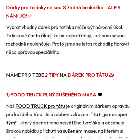
Dárky pro tatínky nejsou ❌︎ žádná brnkačka - ALE S
NÁMI JO! ✅
Vybrat vhodný dárek pro tatínka může být náročný úkol.
Tatínkové často říkají, že nic nepotřebují, což nám situaci
rozhodně neulehčuje. Proto jsme se letos rozhodli připravit
něco opravdu speciálního.
MÁME PRO TEBE
2 TIPY
NA
DÁREK PRO TÁTU 🎁
1)
FOOD TRUCK PLNÝ SUŠENÉHO MASA
🚚
Náš
FOOD TRUCK pro tátu
je originálním dárkem opravdu
pro každého tátu. Je ozdoben vzkazem
"Tati, jsme super
tým!"
, který dojme i toho největšího tvrďáka a obsahuje
širokou nabídku příchutí na
sušeném mase
, na kterém si