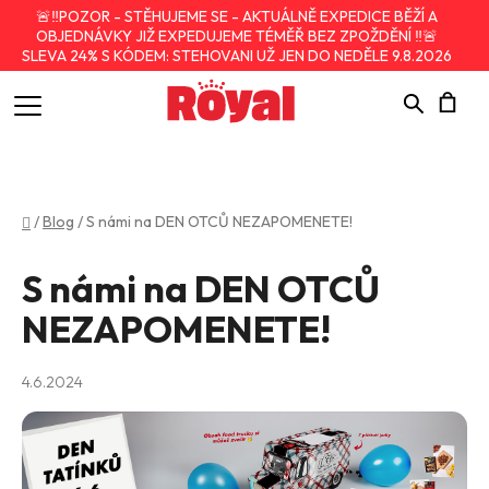
🚨‼️POZOR - STĚHUJEME SE - AKTUÁLNĚ EXPEDICE BĚŽÍ A
OBJEDNÁVKY JIŽ EXPEDUJEME TÉMĚŘ BEZ ZPOŽDĚNÍ ‼️🚨
SLEVA 24% S KÓDEM: STEHOVANI UŽ JEN DO NEDĚLE 9.8.2026
Hledat
N
K
Domů
/
Blog
/
S námi na DEN OTCŮ NEZAPOMENETE!
S námi na DEN OTCŮ
NEZAPOMENETE!
4.6.2024